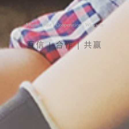
Mutual trust | Cooperation | Win-win
互信 | 合作 | 共赢